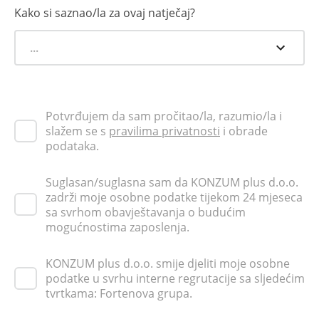
Kako si saznao/la za ovaj natječaj?
...
Potvrđujem da sam pročitao/la, razumio/la i
slažem se s
pravilima privatnosti
i obrade
podataka.
Suglasan/suglasna sam da KONZUM plus d.o.o.
zadrži moje osobne podatke tijekom 24 mjeseca
sa svrhom obavještavanja o budućim
mogućnostima zaposlenja.
KONZUM plus d.o.o. smije djeliti moje osobne
podatke u svrhu interne regrutacije sa sljedećim
tvrtkama: Fortenova grupa.