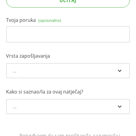
UČITAJ
Tvoja poruka
(opcionalno)
Vrsta zapošljavanja
...
Kako si saznao/la za ovaj natječaj?
...
Potvrđujem da sam pročitao/la, razumio/la i